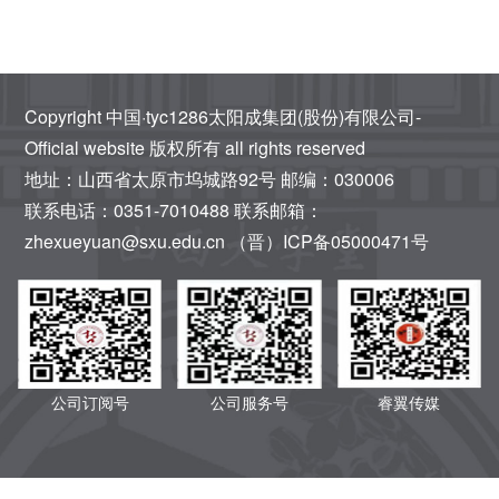
Copyright 中国·tyc1286太阳成集团(股份)有限公司-
Official website 版权所有 all rights reserved
地址：山西省太原市坞城路92号 邮编：030006
联系电话：0351-7010488 联系邮箱：
zhexueyuan@sxu.edu.cn （晋）ICP备05000471号
公司订阅号
公司服务号
睿翼传媒